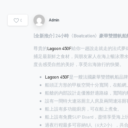
Admin
0
[全新推介] 24小時〈Boatcation〉豪華雙體帆
尊貴的
Lagoon 450F
給你一趟說走就走的法式夢
捕足最新鮮之食材，與朋友家人在海上暢泳潛
度去感受自然的美好，享受出海旅行的快樂。
Lagoon 450F
是一艘法國豪華雙體帆船品
船頭正方形的甲板空間十分寬闊，在船網
船艙的內部設計走優雅舒適路線，寬闊的
設有一間特大連浴厠主人房及兩間連浴厠
船上設有多功能廚房，可在船上煮食。
船上設有免費SUP Board，盡情享受海上
過夜行程最多可容納8人（6大2小），共