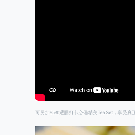
可另加$580選購打卡必備精美
Tea Set，
享受真