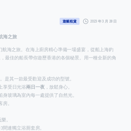
2023 年 3 月 28 日
遊艇租賃
船航海之旅
幻航海之旅。在海上廚房精心準備一場盛宴，從船上海釣
水，最佳的船長帶你遊歷香港的各個秘景。用一種全新的角
牌。是其一款最受歡迎及成功的型號。
上享受日光浴
兩日一夜
，放鬆身心。
船身玻璃為室內每一處提供了自然光。
客房。
玩樂。
合3間連獨立浴厠套房。