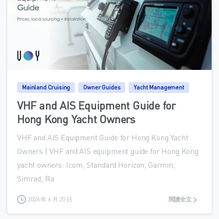
0
Mainland Cruising
Owner Guides
Yacht Management
VHF and AIS Equipment Guide for
Hong Kong Yacht Owners
VHF and AIS Equipment Guide for Hong Kong Yacht
Owners | VHF and AIS equipment guide for Hong Kong
yacht owners: Icom, Standard Horizon, Garmin,
Simrad, Ra
2026 年 6 月 20 日
閱讀全文