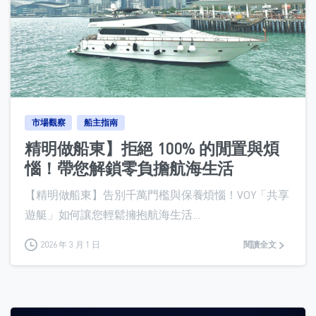
0
市場觀察
船主指南
精明做船東】拒絕 100% 的閒置與煩
惱！帶您解鎖零負擔航海生活
【精明做船東】告別千萬門檻與保養煩惱！VOY「共享
遊艇」如何讓您輕鬆擁抱航海生活...
2026 年 3 月 1 日
閱讀全文