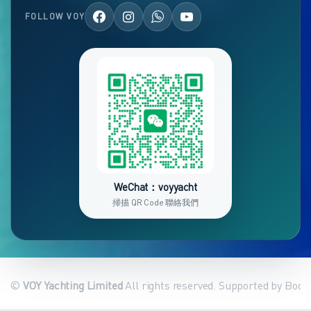
FOLLOW VOY
WeChat：voyyacht
掃描 QR Code 聯絡我們
©
VOY Yachting Limited
All rights reserved. Supported by Book