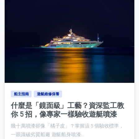
0
船主指南
遊艇維修保養
什麼是「鏡面級」工藝？資深監工教
你 5 招，像專家一樣驗收遊艇噴漆
幾十萬噴漆卻像「橘子皮」？掌握這 5 個驗收標準，
一眼識破劣質船廠 遊艇船身噴漆...