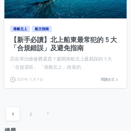
0
港艇北上
船主指南
【新手必讀】北上船東最常犯的 5 大
「合規錯誤」及避免指南
罰款單比維修費還貴？避開港船北上最易踩的 5 大
「合規雷區」 「港船北上」政策的...
2025 年 11 月 9 日
閱讀全文
1
2
搜尋