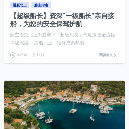
港艇北上
船主指南
【超级船长】资深“一级船长”亲自接
船，为您的安全保驾护航
船主沒空北上怎麼辦？「超級船長」代駕接送全流程
揭秘 隨著「港船北上」維修成為熱潮...
2025 年 11 月 19 日
閱讀全文