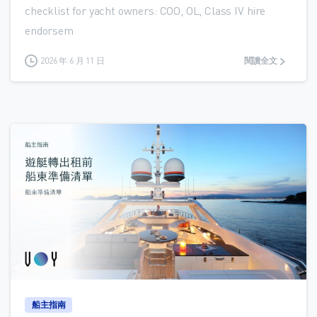
checklist for yacht owners: COO, OL, Class IV hire
endorsem
2026 年 6 月 11 日
閱讀全文
0
船主指南