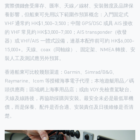
實際價錢會受庫存、匯率、天線／線材、安裝難度及品牌保
養影響，但船東可先用以下範圍作預算概念：入門固定式
VHF 通常約 HK$1,500–3,500；中階 GPS/DSC 或具 AIS 接收
的 VHF 常見約 HK$3,000–7,000；AIS transponder（收發
器）或 VHF/AIS 一體式設備，連基本配件前可約 HK$6,000–
15,000+。天線、coax（同軸線）、固定架、NMEA 轉接、安
裝人工及測試應另外預算。
香港船東可比較幾類渠道：Garmin、Simrad/B&G、
Raymarine、Icom 等授權海事電子代理；本地遊艇用品／碼
頭供應商；區域網上海事用品店；或由 VOY 先檢查駕駛台、
天線及線路後，再協助採購與安裝。最安全未必是最低單機
價，而是保養、配件是否合適、安裝責任及日後維修是否清
楚。