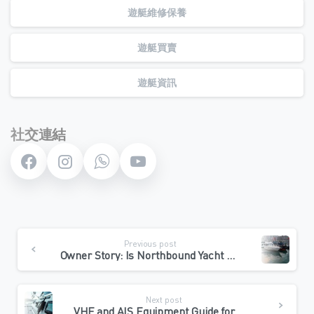
遊艇維修保養
遊艇買賣
遊艇資訊
社交連結
Continue
Previous post
Reading
Owner Story: Is Northbound Yacht Maintenance Worth It?
Next post
VHF and AIS Equipment Guide for Hong Kong Yacht Owners