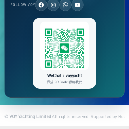
FOLLOW VOY
WeChat：voyyacht
掃描 QR Code 聯絡我們
©
VOY Yachting Limited
All rights reserved. Supported by Book