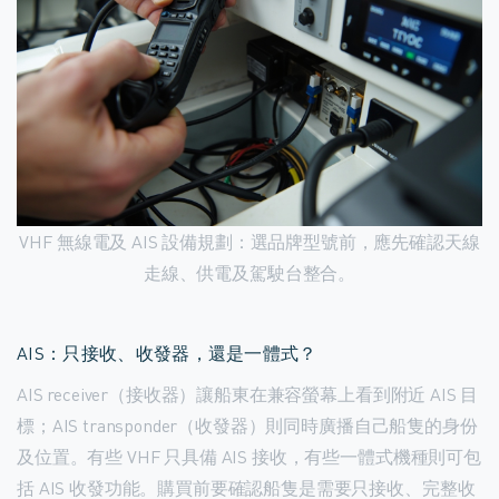
VHF 無線電及 AIS 設備規劃：選品牌型號前，應先確認天線
走線、供電及駕駛台整合。
AIS：只接收、收發器，還是一體式？
AIS receiver（接收器）讓船東在兼容螢幕上看到附近 AIS 目
標；AIS transponder（收發器）則同時廣播自己船隻的身份
及位置。有些 VHF 只具備 AIS 接收，有些一體式機種則可包
括 AIS 收發功能。購買前要確認船隻是需要只接收、完整收