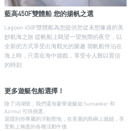
藍高450F雙體船
您的揚帆之選
Lagoon 450F雙體船為您提供您從未想像過的美
妙航海之旅 從帆船上眺望一望無際的夜空，以
全新的方式享受出海觀光的樂趣 當帆船停泊在
海上時，只需在海中嬉戲，享受令人難以置信
的時刻
更多遊艇包船選擇！
除了潟湖號，我們還有豪華遊艇如 Sunseeker 和
Azimut 可供挑選。
退隱到你專屬的浮動聖地，在美麗的島嶼上拋錨，享
受船上無盡的各種活動午後