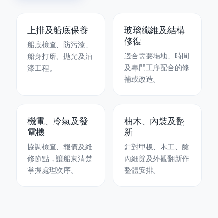
上排及船底保養
玻璃纖維及結構
修復
船底檢查、防污漆、
適合需要場地、時間
船身打磨、拋光及油
及專門工序配合的修
漆工程。
補或改造。
機電、冷氣及發
柚木、內裝及翻
電機
新
協調檢查、報價及維
針對甲板、木工、艙
修節點，讓船東清楚
內細節及外觀翻新作
掌握處理次序。
整體安排。