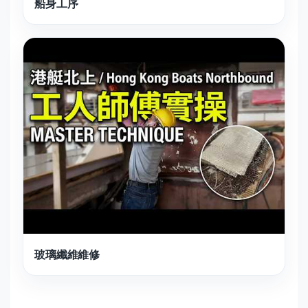
船身工序
玻璃纖維維修