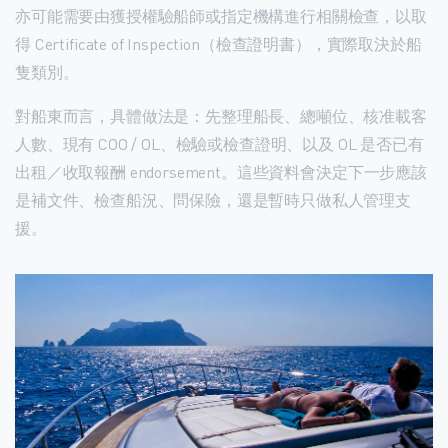
亦可能需要由獲授權驗船師或指定機構進行相關檢查，以取
得 Certificate of Inspection（檢查證明書），實際取決於船
隻類別。
對船東而言，具體做法是：先整理船長、總噸位、核准載客
人數、現有 COO / OL、檢驗或檢查證明、以及 OL 是否已有
出租／收取報酬 endorsement。這些資料會決定下一步應該
是補文件、檢查船況、問保險，還是暫時只做私人管理支
援。