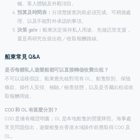
械、客人體驗及外觀項目。
預算及時間表：
分清楚接查詢前必須完成、可稍後處
理、以及不能對外承諾的事項。
決策 gate：
船東決定保持私人用途、先做託管支援，
還是再研究合規出租／收取報酬路線。
船東常見 Q&A
是否每艘私人遊樂船都可以直接轉做收費出租？
不可以這樣假設。船東應先核對現有 OL、船隻類別、保險
條款、操作人安排、檢驗／檢查狀態，以及是否屬出租或收
取報酬用途。
COO 和 OL 有甚麼分別？
COO 是擁有權證明書；OL 是本地船隻的營運牌照。海事處
常見問題指出，遊樂船隻在香港水域操作前應取得 COO 及
OL。