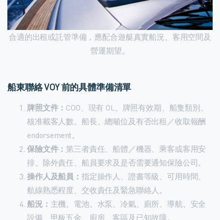
合適的出租或託管準備，應配合遊艇真實船況、客用空間及
營運期望。
船東聯絡 VOY 前的具體準備清單
牌照文件：
COO、現有 OL、牌照有效期、船隻類別、
核准載客人數、船長、總噸位及有否出租／收取報酬
endorsement。
保險文件：
第三者責任、船體／機器、乘客或客用安
排、除外責任、船員要求及是否需要通知保險公司。
操作人及船員：
指定操作人、證書等級、可用時間、
航線熟悉程度、交收責任及緊急聯絡人。
船況：
主機、電池、水泵、冷氣、廁所、導航、安全
設備、甲板五金、廚房、客區及已知故障。