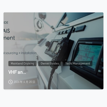
0
Mainland Cruising
Owner Guides
Yacht Management
VHF an...
2026 年 6 月 20 日