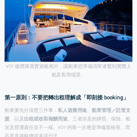
VOY 媒體庫真實遊艇相片，讓船東把準備清單連繫到實際上
船及客用場景。
第一原則：不要把轉出租理解成「即刻接 booking」
船東要先分清楚三件事：
私人遊樂用途
、
船東管理／託管支
援
、以及
出租或收取報酬用途
。三者涉及的牌照、保險、船
況及營運責任並不一樣。VOY 的第一步應是準備度檢視，而
不是直接報價或承諾日子。