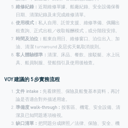
維修紀錄：
近期維修單據、船廠紀錄、安全設備保養
日期、清潔紀錄及未完成維修清單。
使用模式：
私人自用、託管支援、維修準備、偶爾出
租查詢、正式出租／收取報酬模式，或分階段安排。
時間及泊位：
船東自用日、維修窗口、泊位出入、加
油、清潔 turnaround 及惡劣天氣取消規則。
客人體驗標準：
清潔、床品、餐飲、接駁艇、水上玩
具、船員制服、登船指引及使用後檢查。
VOY 建議的 5 步實務流程
文件 intake：
先看牌照、保險及船隻基本資料，再討
論是否適合對外描述用途。
準備度 walk-through：
按客區、機電、安全設備、清
潔及已知問題逐項檢視。
缺口清單：
把問題分成牌照／法律、保險、安全、機