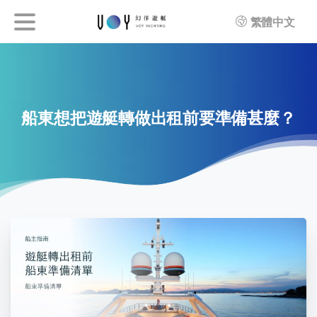
繁體中文
船東想把遊艇轉做出租前要準備甚麼？