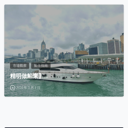
0
市場觀察
船主指南
精明做船東】...
2026 年 3 月 1 日