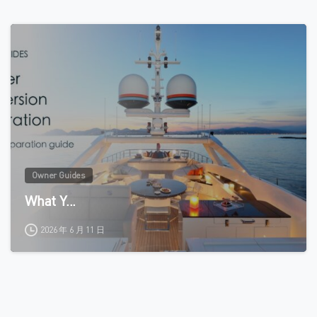
0
Owner Guides
What Y...
2026 年 6 月 11 日