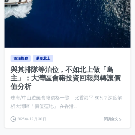
0
市場觀察
港艇北上
與其排隊等泊位，不如北上做「島
主」：大灣區會籍投資回報與轉讓價
值分析
珠海/中山遊艇會籍價格一覽：比香港平 80%？深度解
析大灣區「價值窪地」 在香港...
2025 年 12 月 30 日
閱讀全文