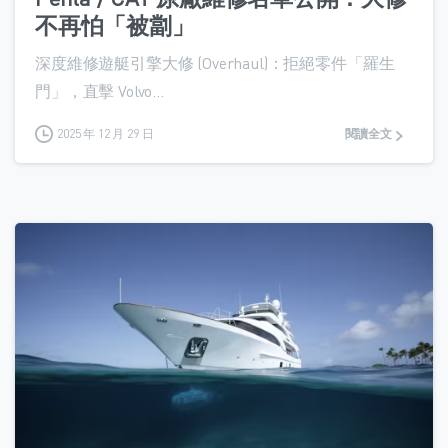
不再怕「被劏」
深度維修遊艇引擎大修 (Overhaul)：拒絕零件「羅生
門」，直擊 Volvo...
2025 年 12 月 29 日
閱讀全文