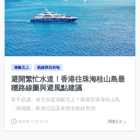
0
港艇北上
航線與目的地
避開繁忙水道！香港往珠海桂山島最
穩路線圖與避風點建議
新手必讀：首次自駕遊艇北上？維港至珠海桂山島
「保姆級」航海日誌及座標全收錄 對於...
2025 年 12 月 29 日
閱讀全文