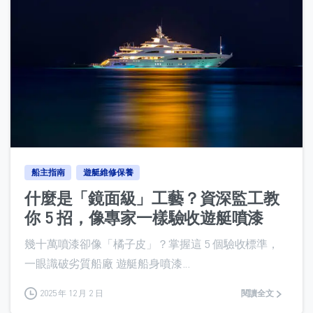
0
船主指南
遊艇維修保養
什麼是「鏡面級」工藝？資深監工教
你 5 招，像專家一樣驗收遊艇噴漆
幾十萬噴漆卻像「橘子皮」？掌握這 5 個驗收標準，
一眼識破劣質船廠 遊艇船身噴漆...
2025 年 12 月 2 日
閱讀全文