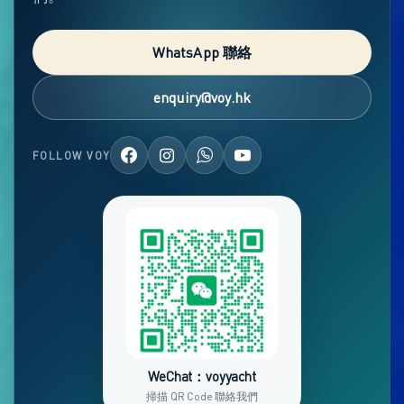
WhatsApp 聯絡
enquiry@voy.hk
FOLLOW VOY
WeChat：voyyacht
掃描 QR Code 聯絡我們