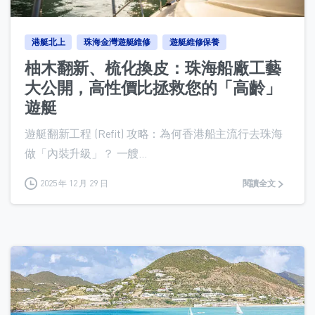
港艇北上
珠海金灣遊艇維修
遊艇維修保養
柚木翻新、梳化換皮：珠海船廠工藝
大公開，高性價比拯救您的「高齡」
遊艇
遊艇翻新工程 (Refit) 攻略：為何香港船主流行去珠海
做「內裝升級」？ 一艘...
2025 年 12 月 29 日
閱讀全文