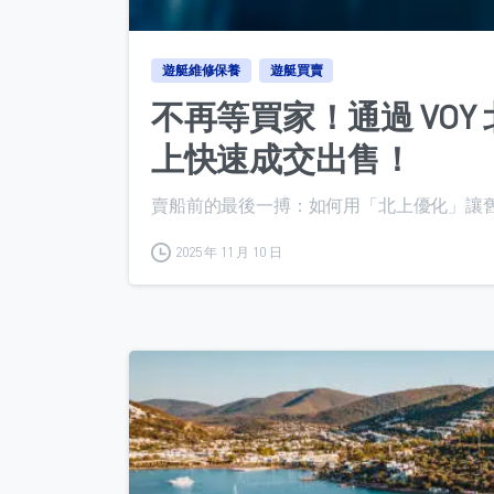
遊艇維修保養
遊艇買賣
不再等買家！通過 VO
上快速成交出售！
賣船前的最後一搏：如何用「北上優化」讓舊船多
2025 年 11 月 10 日