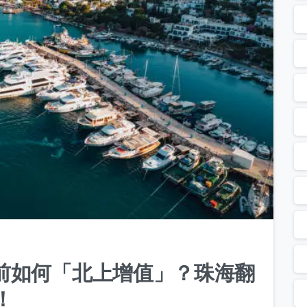
0
前如何「北上增值」？珠海翻
！