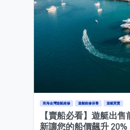
珠海金灣遊艇維修
遊艇維修保養
遊艇買賣
【賣船必看】遊艇出售
新讓您的船價飆升 20%