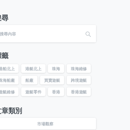
搜尋
標籤
港船北上
港艇北上
珠海
珠海維修
珠海船廠
船廠
買賣遊艇
跨境遊艇
遊艇維修
遊艇零件
香港
香港遊艇
文章類別
市場觀察