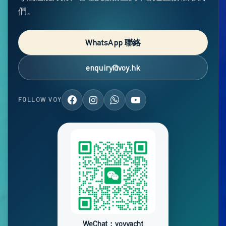
們。
WhatsApp 聯絡
enquiry@voy.hk
FOLLOW VOY
WeChat：voyyacht