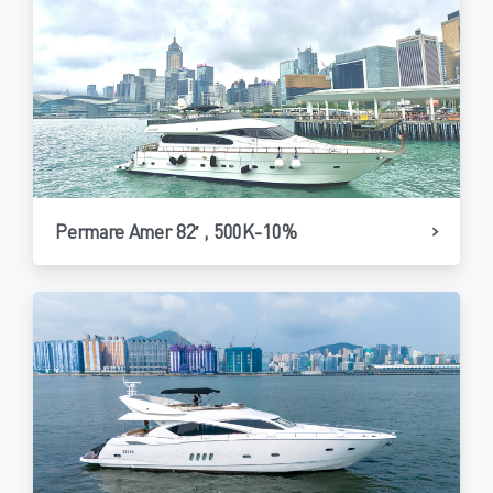
Permare Amer 82′ , 500K-10%