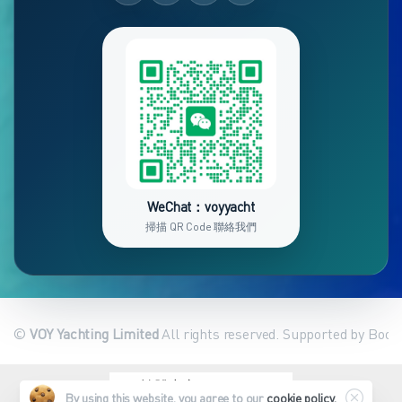
WeChat：voyyacht
掃描 QR Code 聯絡我們
©
VOY Yachting Limited
All rights reserved. Supported by Book
繁體中文
English
By using this website, you agree to our
cookie policy.