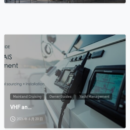
0
Mainland Cruising
Owner Guides
Yacht Management
VHF an...
2026 年 6 月 20 日