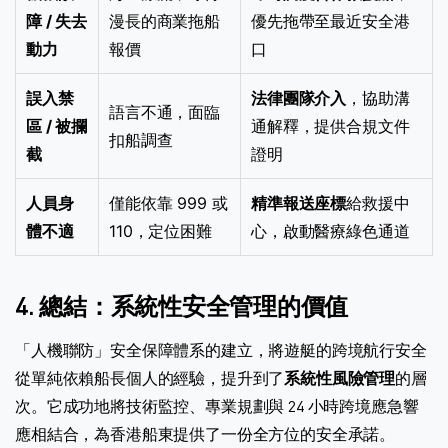
障 / 失去
漫長的商業拖船
優先拖帶至最近安全港
動力
報價
口
誤入禁
法律團隊介入
，協助溝
語言不通，面臨
區 / 被攔
通解釋，提供合規文件
扣船調查
截
證明
人員身
僅能依靠 999 或
精準報送座標
給救援中
體不適
110，定位困難
心，啟動醫療綠色通道
4. 總結：系統性安全管理的價值
「人機聯防」安全保障體系的建立，將遊艇的跨境航行安全
從單純依賴船長個人的經驗，提升到了
系統性風險管理
的層
次。它成功地將技術監控、專業規劃與 24 小時跨境應急響
應相結合，為香港船東提供了一份全方位的安全承諾。