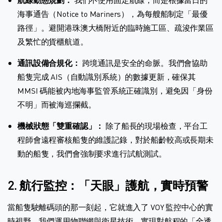
海事通告（Notice to Mariners），為每艘船制定「最優
路徑」。避開港珠澳大橋附近的臨時施工區、疏浚作業區
及繁忙的貨櫃航道。
通訊設備合規化：
跨境通訊是安全的命脈。我們會協助
船隻完成 AIS（自動識別系統）的數據更新，確保其
MMSI 碼能被內地海事監管系統正確識別，避免因「身份
不明」而被海巡攔截。
機械狀態「雙重確認」：
除了船長的現場檢查，平台工
程師會遠程審核船隻的維護記錄，對於船齡較高或長期未
動的船隻，我們會強制要求進行試航測試。
2. 航行監控：「天眼」護航，實時預警
當船隻駛離碼頭的那一刻起，它就進入了 VOY 監控中心的實
時視野。我們運用物聯網與衛星技術，實現對航程的「全透