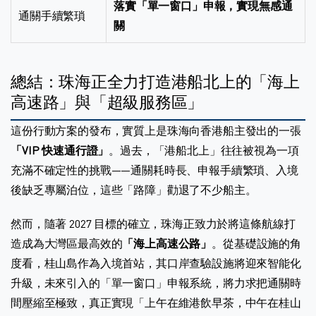
落實「單一窗口」申報，實現無感通
通關手續繁瑣
關
總結：珠海正全力打造港船北上的「海上
高速路」與「超級服務區」
這份行動方案的發布，實質上是珠海向香港船主發出的一張
「VIP 快速通行證」
。過去，「港船北上」往往被視為一項
充滿不確定性的挑戰——通關耗時長、申報手續繁瑣、入境
後缺乏專屬泊位，這些「路障」勸退了不少船主。
然而，隨著 2027 目標的確立，珠海正致力於將這條航線打
造成為大灣區最高效的
「海上高速公路」
。從基礎設施的角
度看，桂山島作為入境首站，其口岸查驗設施將迎來智能化
升級，未來引入的「單一窗口」申報系統，將力求把通關時
間壓縮至極致，真正實現「上午在維港飲早茶，中午在桂山