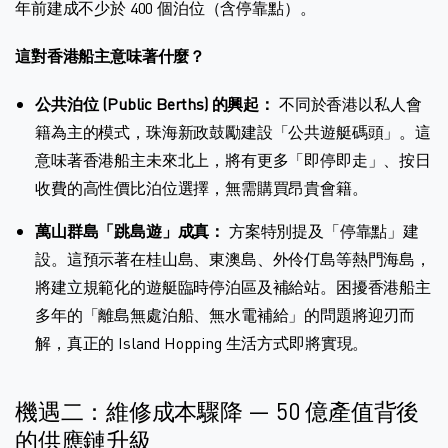
年前建成不少於 400 個泊位（含停靠點）。
這對香港船主意味著什麼？
公共泊位 (Public Berths) 的興起：
不同於香港以私人會
籍為主的模式，珠海新政鼓勵建設「公共遊艇碼頭」。這
意味著香港船主未來北上，將有更多「即停即走」、按日
收費的高性價比泊位選擇，無需購買昂貴會籍。
萬山群島「跳島遊」成真：
方案特別提及「停靠點」建
設。這預示著在桂山島、東澳島、外伶仃島等熱門海島，
將建立規範化的遊艇臨時停泊區及補給站。困擾香港船主
多年的「離島無處泊船、無水電補給」的問題將迎刃而
解，真正的 Island Hopping 生活方式即將實現。
機遇二：維修成本驟降 — 50 億產值背後
的供應鏈升級