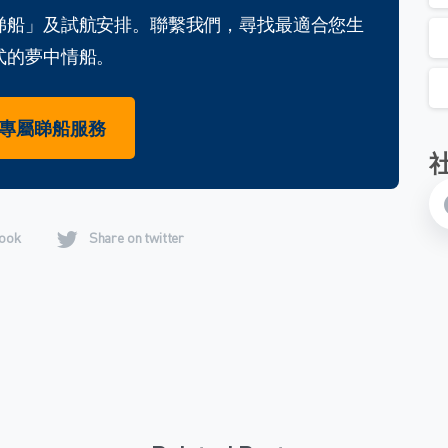
睇船」及試航安排。聯繫我們，尋找最適合您生
式的夢中情船。
專屬睇船服務
book
Share on twitter