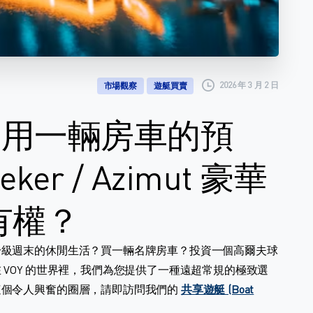
2026 年 3 月 2 日
市場觀察
遊艇買賣
】用一輛房車的預
er / Azimut 豪華
擁有權？
升級週末的休閒生活？買一輛名牌房車？投資一個高爾夫球
VOY 的世界裡，我們為您提供了一種遠超常規的極致選
這個令人興奮的圈層，請即訪問我們的
共享遊艇 (Boat