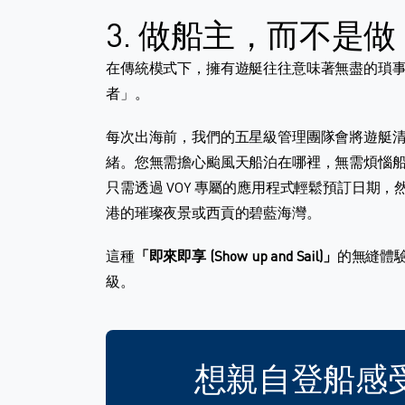
3. 做船主，而不是
在傳統模式下，擁有遊艇往往意味著無盡的瑣事。
者」。
每次出海前，我們的五星級管理團隊會將遊艇
緒。您無需擔心颱風天船泊在哪裡，無需煩惱
只需透過 VOY 專屬的應用程式輕鬆預訂日期
港的璀璨夜景或西貢的碧藍海灣。
這種
「即來即享 (Show up and Sail)」
的無縫體驗
級。
想親自登船感