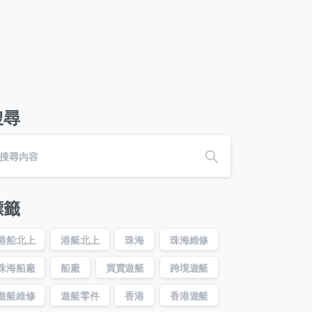
搜尋
標籤
港船北上
港艇北上
珠海
珠海維修
珠海船廠
船廠
買賣遊艇
跨境遊艇
遊艇維修
遊艇零件
香港
香港遊艇