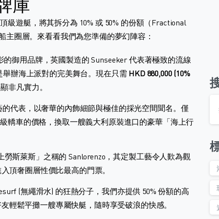
品牌庫
艇，將其拆分為 10% 或 50% 的份額（Fractional
頂級船主圈層。來看看我們為您準備的夢幻陣容：
電影的御用品牌，英國製造的 Sunseeker 代表著極致的流線
e）是舉辦海上派對的完美舞台。現在只需
HKD 880,000 (10%
彰顯非凡實力。
藝的代表，以奢華的內飾細節與極佳的採光空間聞名。僅
中級轎車的價格，換取一艘義大利原裝進口的豪華「海上行
斯萊斯」之稱的 Sanlorenzo，其定製工藝令人歎為觀
進入頂奢圈層性價比最高的門票。
esurf (無繩滑水) 的狂熱分子，我們亦提供 50% 份額的高
讓您與好友輕鬆平攤一艘專屬快艇，隨時享受破浪的快感。