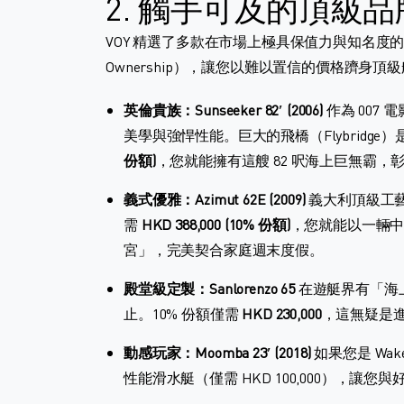
2. 觸手可及的頂級
VOY 精選了多款在市場上極具保值力與知名度的頂級遊
Ownership），讓您以難以置信的價格躋身
英倫貴族：Sunseeker 82′ (2006)
作為 007 
美學與強悍性能。巨大的飛橋（Flybridg
份額)
，您就能擁有這艘 82 呎海上巨無霸，
義式優雅：Azimut 62E (2009)
義大利頂級工
需
HKD 388,000 (10% 份額)
，您就能以一輛
宮」，完美契合家庭週末度假。
殿堂級定製：Sanlorenzo 65
在遊艇界有「海上勞
止。10% 份額僅需
HKD 230,000
，這無疑是
動感玩家：Moomba 23′ (2018)
如果您是 Wak
性能滑水艇（僅需 HKD 100,000），