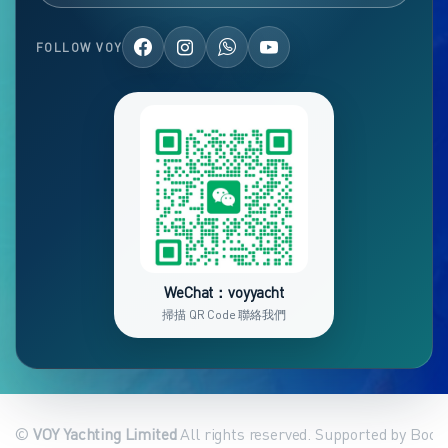
FOLLOW VOY
WeChat：voyyacht
掃描 QR Code 聯絡我們
©
VOY Yachting Limited
All rights reserved. Supported by Book