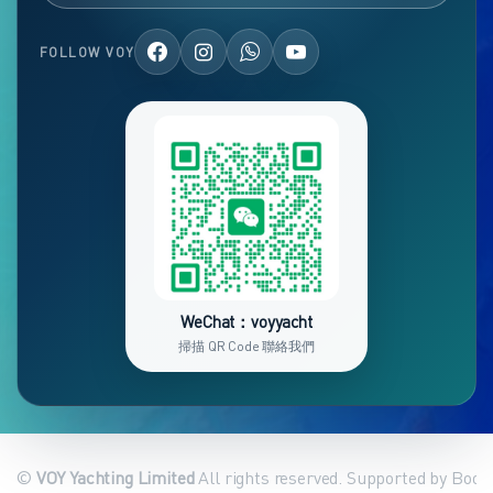
FOLLOW VOY
WeChat：voyyacht
掃描 QR Code 聯絡我們
©
VOY Yachting Limited
All rights reserved. Supported by Book