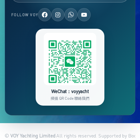
FOLLOW VOY
WeChat：voyyacht
掃描 QR Code 聯絡我們
©
VOY Yachting Limited
All rights reserved. Supported by Book