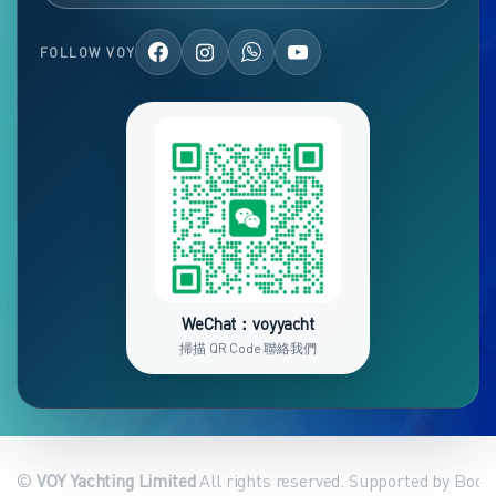
FOLLOW VOY
WeChat：voyyacht
掃描 QR Code 聯絡我們
©
VOY Yachting Limited
All rights reserved. Supported by Book