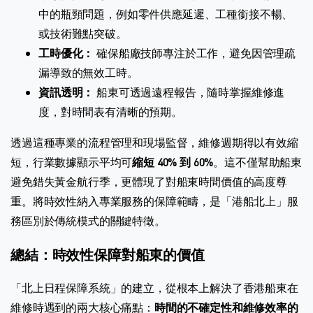
中的瓶頸問題，例如零件供應延遲、工種銜接不暢、
或技術難點突破。
工時優化：
確保船廠技師專注於工作，避免因管理疏
漏導致的無效工時。
資訊透明：
船東可透過遠程報告，隨時掌握維修進
度，對時間表有清晰的預期。
透過這種專業的流程管理和現場監督，維修週期得以有效縮
短，行業數據顯示平均可
縮短 40% 到 60%
。這不僅幫助船東
避免錯失黃金航行季，更體現了對船東時間價值的高度尊
重。將時效性納入專業服務的保障範疇，是「港船北上」服
務區別於傳統模式的關鍵特徵。
總結：時效性保障對船東的價值
「北上日程保障系統」的建立，從根本上解決了香港船東在
維修時遇到的兩大核心痛點：
時間的不確定性和維修效率的