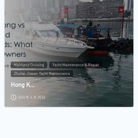
0
Mainland Cruising
Yacht Maintenance & Repair
Zhuhai Jinwan Yacht Maintenance
Hong K...
2026 年 6 月 20 日