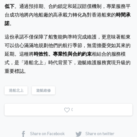
低下
。通過預排期、合約鎖定和延誤賠償機制，專業服務平
台成功地將內地船廠的高承載力轉化為對香港船東的
時間承
諾
。
這份承諾不僅保障了船隻能夠準時完成維護，更意味著船東
可以信心滿滿地規劃他們的航行季節，無需擔憂突如其來的
延期。這種將
時效性、專業性與合約約束
相結合的服務模
式，是「港船北上」時代背景下，遊艇維護服務實現升級的
重要標誌。
港船北上
遊艇維修
0
Share on Facebook
Share on twitter