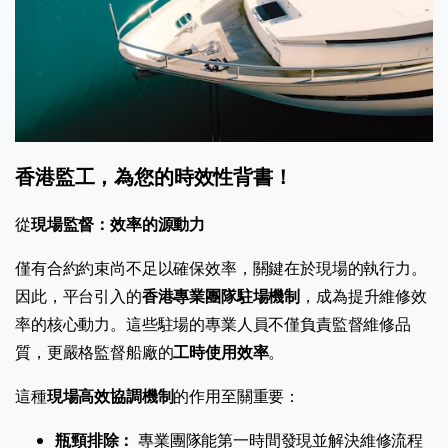
香港監工，為您的時效性背書！
從
現場監督：效率的源動力
僅有合約約束尚不足以確保效率，關鍵在於現場的執行力。
因此，平台引入的
香港專業團隊駐場機制
，成為提升維修效
率的核心動力。這些駐場的專業人員不僅負責監督維修品
質，更嚴格監督船廠的
工時使用效率
。
這種
現場高效協調機制
的作用至關重要：
瓶頸排除：
專業團隊能第一時間發現並解決維修流程