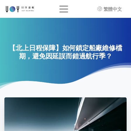
繁體中文
【北上日程保障】如何鎖定船廠維修檔
期，避免因延誤而錯過航行季？