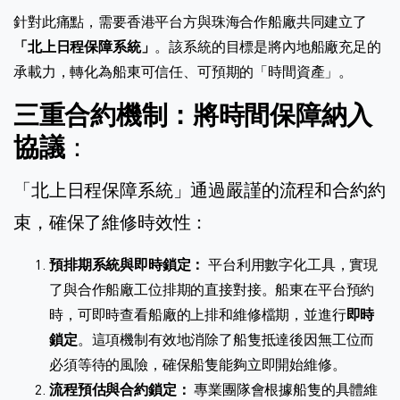
針對此痛點，需要香港平台方與珠海合作船廠共同建立了
「北上日程保障系統」
。該系統的目標是將內地船廠充足的
承載力，轉化為船東可信任、可預期的「時間資產」。
三重合約機制：將時間保障納入
協議
：
「北上日程保障系統」通過嚴謹的流程和合約約
束，確保了維修時效性：
預排期系統與即時鎖定：
平台利用數字化工具，實現
了與合作船廠工位排期的直接對接。船東在平台預約
時，可即時查看船廠的上排和維修檔期，並進行
即時
鎖定
。這項機制有效地消除了船隻抵達後因無工位而
必須等待的風險，確保船隻能夠立即開始維修。
流程預估與合約鎖定：
專業團隊會根據船隻的具體維