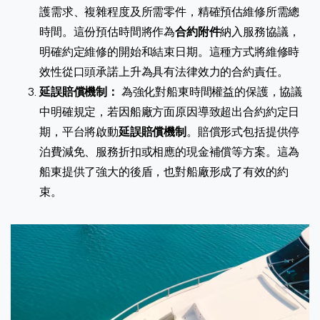
護需求、複雜程度及所需零件，精確預估維修所需總
時間。這份預估時間將作為
合約附件
納入服務協議，
明確約定維修的開始和結束日期。這種方式將維修時
效性從口頭承諾上升為具有法律效力的合約責任。
延誤賠償機制：
為強化對船東時間權益的保護，協議
中明確規定，若因船廠方面原因導致超出合約約定日
期，平台將啟動
延誤賠償機制
。賠償形式包括提供停
泊費減免、服務折扣或相應的現金補償等方案。這為
船東提供了強大的後盾，也對船廠形成了有效的約
束。