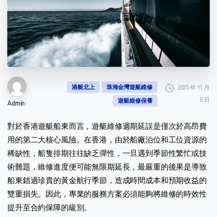
港艇北上
珠海金灣遊艇維修
2025 年 11 月
8 日
遊艇維修保養
Admin
對於香港遊艇船東而言，遊艇維修週期延誤是僅次於高昂費
用的第二大核心風險。在香港，由於船廠泊位和工位資源的
稀缺性，船隻排期往往缺乏彈性，一旦遇到季節性繁忙或技
術難題，維修進度便可能無限期延長，最嚴重的後果是導致
船東錯過珍貴的黃金航行季節，造成時間成本和預期收益的
雙重損失。因此，專業的服務方案必須能夠將維修的時效性
提升至合約保障的級別。