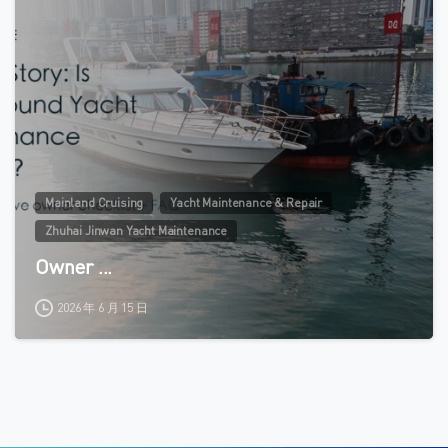
0
Mainland Cruising
Yacht Maintenance & Repair
Zhuhai Jinwan Yacht Maintenance
Owner ...
2026 年 6 月 15 日