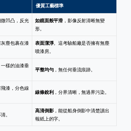
優質工藝標準
細微凹凸，反光
如鏡面般平滑
，影像反射清晰無變
形。
有灰塵包裹在漆
表面潔淨
。這考驗船廠是否擁有無塵
噴漆房。
」一樣的油漆垂
平整均勻
，無任何垂流痕跡。
有飛漆，分色線
線條銳利
，分界清晰，無過界污染。
高清倒影
，能從船身倒影中清楚讀出
不清。
報紙上的字。