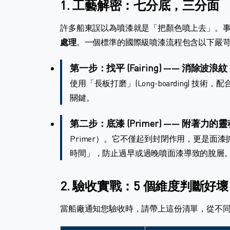
1. 工藝解密：七分底，三分面
許多船東誤以為噴漆就是「把顏色噴上去」。事
處理
。一個標準的國際級噴漆流程包含以下嚴
第一步：找平 (Fairing) —— 消除波浪紋
使用「長板打磨」(Long-boarding)
關鍵。
第二步：底漆 (Primer) —— 附著力的靈
Primer）。它不僅起到封閉作用，更是面漆
時間」，防止過早或過晚噴面漆導致的脫層
2. 驗收實戰：5 個維度判斷好壞
當船廠通知您驗收時，請帶上這份清單，從不