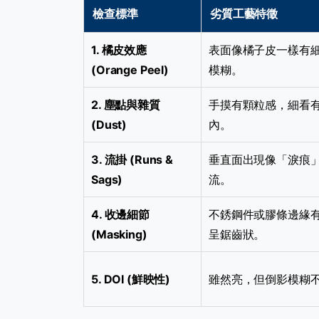
檢查標準
劣質工藝特徵
1. 橘皮效應
表面像橘子皮一樣有
(Orange Peel)
模糊。
2. 塵點與雜質
手摸有顆粒感，細看
(Dust)
內。
3. 流掛 (Runs &
垂直面出現像「淚痕
Sags)
流。
4. 收邊細節
不銹鋼件或膠條邊緣
(Masking)
呈鋸齒狀。
5. DOI (鮮映性)
雖然亮，但倒影模糊