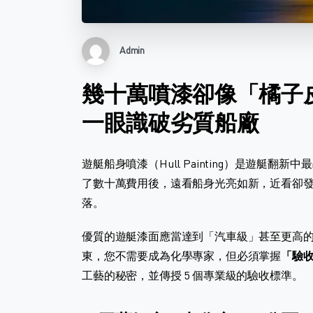
Admin
幾十萬噴漆卻像「橘子皮
一眼識破劣質船廠
遊艇船身噴漆（Hull Painting）是遊艇
了數十萬費用後，遠看船身光亮如新，近看卻
落。
優質的遊艇漆面應當達到「汽車級」甚至更高
東，您不需要成為化學專家，但必須掌握
「驗
工藝的秘密，並傳授 5 個專業級的驗收標準。