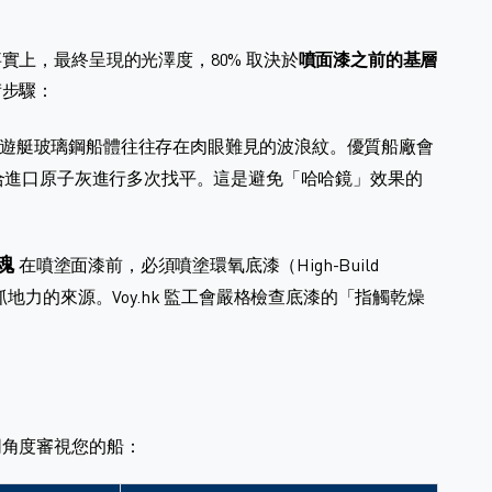
實上，最終呈現的光澤度，80% 取決於
噴面漆之前的基層
苛步驟：
遊艇玻璃鋼船體往往存在肉眼難見的波浪紋。優質船廠會
 技術，配合進口原子灰進行多次找平。這是避免「哈哈鏡」效果的
魂
在噴塗面漆前，必須噴塗環氧底漆（High-Build
抓地力的來源。Voy.hk 監工會嚴格檢查底漆的「指觸乾燥
。
同角度審視您的船：