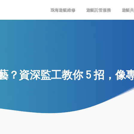
珠海遊艇維修
遊艇託管服務
遊艇
藝？資深監工教你
5
招，像