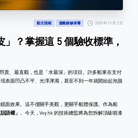
2025 年 12 月 2 日
船主指南
遊艇維修保養
」？掌握這 5 個驗收標準，
翻新中最昂貴、最直觀，也是「水最深」的項目。許多船東在支付
發現表面凹凸不平、光澤渾濁，甚至不到一年就開始起泡脫
的鏡面效果。這不僅關乎美觀，更關乎船體保護。作為船
收話語權」
。今天，Voy.hk 的技術總監將為您拆解頂級噴漆