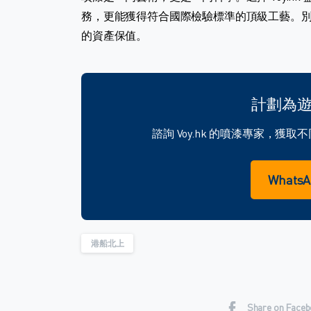
務，更能獲得符合國際檢驗標準的頂級工藝。
的資產保值。
計劃為
諮詢 Voy.hk 的噴漆專家，
What
港船北上
Share on Face