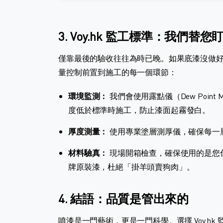
3. Voy.hk 監工標準：我們替
僅靠最後的驗收往往為時已晚。如果底漆沒做好，面
量控制前置到施工的每一個環節：
環境監測：
我們會使用露點儀（Dew Point
度低於標準時施工，防止漆面起霧發白。
厚度測量：
使用專業塗層測厚儀，確保每一層
材料驗真：
現場開箱檢查，確保使用的是您付費購買的 A
牌原裝漆，杜絕「掛羊頭賣狗肉」。
4. 結語：品質是管出來的
噴漆是一門藝術，更是一門科學。選擇 Voy.hk