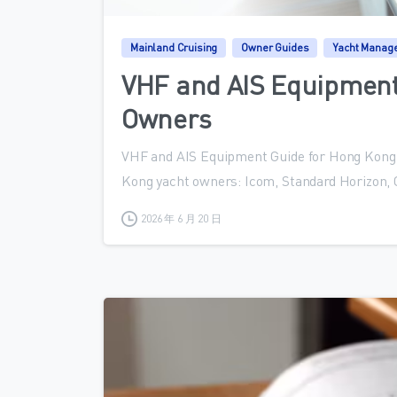
Mainland Cruising
Owner Guides
Yacht Manag
VHF and AIS Equipment
Owners
VHF and AIS Equipment Guide for Hong Kong 
Kong yacht owners: Icom, Standard Horizon,
2026 年 6 月 20 日