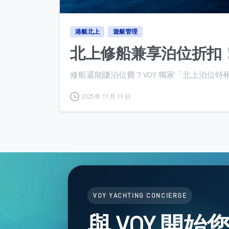
港艇北上
遊艇管理
北上修船兼享泊位折扣
修船還能賺泊位費？VOY 獨家「北上泊位特權
2025 年 11 月 19 日
VOY YACHTING CONCIERGE
與 VOY 開