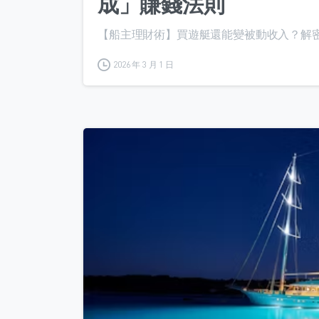
成」賺錢法則
【船主理財術】買遊艇還能變被動收入？解密 
2026 年 3 月 1 日