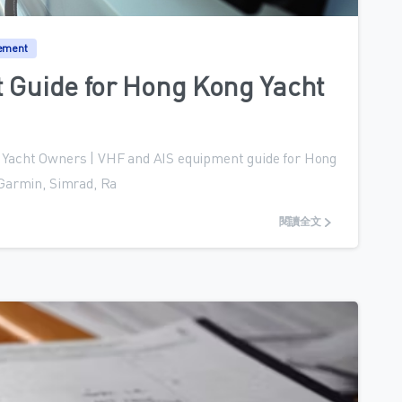
ement
 Guide for Hong Kong Yacht
Yacht Owners | VHF and AIS equipment guide for Hong
 Garmin, Simrad, Ra
閱讀全文