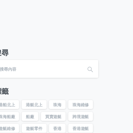
搜尋
標籤
港船北上
港艇北上
珠海
珠海維修
珠海船廠
船廠
買賣遊艇
跨境遊艇
遊艇維修
遊艇零件
香港
香港遊艇