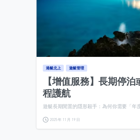
港艇北上
遊艇管理
【增值服務】長期停泊或
程護航
遊艇長期閒置的隱形殺手：為何你需要「年度管
2025 年 11 月 19 日